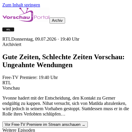
Zum Inhalt springen
Archiv
RTL
Donnerstag, 09.07.2026
·
19:40
Uhr
Archiviert
Gute Zeiten, Schlechte Zeiten Vorschau:
Ungeahnte Wendungen
Free-TV Premiere:
19:40
Uhr
RTL
Vorschau
Yvonne hadert mit der Entscheidung, den Kontakt zu Gerner
endgültig zu kappen. Nihat versucht, sich von Matilda abzulenken,
wird jedoch in seinem Vorhaben gestoppt. Stattdessen muss er in die
Rolle ihres Verlobten schlüpfen…
Vor Free-TV Premiere im Stream anschauen →
Weitere Episoden