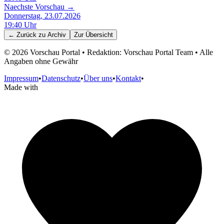
Naechste Vorschau →
Donnerstag, 23.07.2026
19:40
Uhr
← Zurück zu
Archiv
Zur Übersicht
©
2026
Vorschau Portal • Redaktion: Vorschau Portal Team • Alle
Angaben ohne Gewähr
Impressum
•
Datenschutz
•
Über uns
•
Kontakt
•
Made with