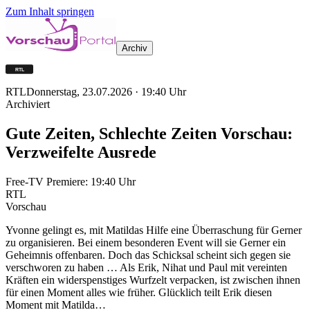
Zum Inhalt springen
Archiv
RTL
Donnerstag, 23.07.2026
·
19:40
Uhr
Archiviert
Gute Zeiten, Schlechte Zeiten Vorschau:
Verzweifelte Ausrede
Free-TV Premiere:
19:40
Uhr
RTL
Vorschau
Yvonne gelingt es, mit Matildas Hilfe eine Überraschung für Gerner
zu organisieren. Bei einem besonderen Event will sie Gerner ein
Geheimnis offenbaren. Doch das Schicksal scheint sich gegen sie
verschworen zu haben … Als Erik, Nihat und Paul mit vereinten
Kräften ein widerspenstiges Wurfzelt verpacken, ist zwischen ihnen
für einen Moment alles wie früher. Glücklich teilt Erik diesen
Moment mit Matilda…