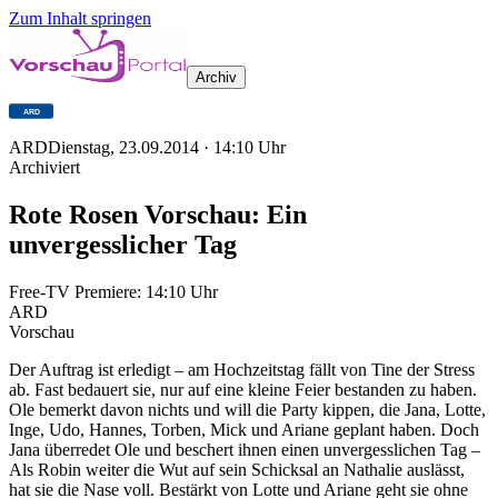
Zum Inhalt springen
Archiv
ARD
Dienstag, 23.09.2014
·
14:10
Uhr
Archiviert
Rote Rosen Vorschau: Ein
unvergesslicher Tag
Free-TV Premiere:
14:10
Uhr
ARD
Vorschau
Der Auftrag ist erledigt – am Hochzeitstag fällt von Tine der Stress
ab. Fast bedauert sie, nur auf eine kleine Feier bestanden zu haben.
Ole bemerkt davon nichts und will die Party kippen, die Jana, Lotte,
Inge, Udo, Hannes, Torben, Mick und Ariane geplant haben. Doch
Jana überredet Ole und beschert ihnen einen unvergesslichen Tag –
Als Robin weiter die Wut auf sein Schicksal an Nathalie auslässt,
hat sie die Nase voll. Bestärkt von Lotte und Ariane geht sie ohne