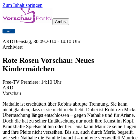
Zum Inhalt springen
Archiv
ARD
Dienstag, 30.09.2014
·
14:10
Uhr
Archiviert
Rote Rosen Vorschau: Neues
Kindermädchen
Free-TV Premiere:
14:10
Uhr
ARD
Vorschau
Nathalie ist erschüttert über Robins abrupte Trennung. Sie kann
nicht glauben, dass er sie nicht mehr liebt. Dabei ist Robin zu Micks
Überraschung längst entschlossen – gegen Nathalie und für Ariane.
Doch die hat zu seiner Enttäuschung nur noch ihre Kunst im Kopf.
Krankhafte Spielsucht hin oder her: Jana kann Maurice seine Lügen
und ihre Pleite nicht verzeihen. Bis sie, auch durch Merle, begreift,
wie sehr Nathalie die Familie braucht – und wie verzweifelt Maurice