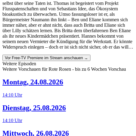
selbst über seine Taten ist. Thomas ist begeistert vom Projekt
Flusspatenschaften und von Sebastians Idee, das Ökosystem
bioakustisch zu überwachen. Umso fassungsloser ist er, als
Bürgermeister Naumann ihn linkt – Ben und Eliane kommen sich
immer näher, aber er ahnt nicht, dass auch Britta und Eliane sich
über Lilly schätzen lernen. Bis Britta dem überfahrenen Ben Eliane
als ihr neues Kindermädchen präsentiert. Hannes bekommt von
seinem neuen Vermieter die Kündigung für die Werkstatt. Er könnte
Widerspruch einlegen – doch er ist sich nicht sicher, ob er das will…
Vor Free-TV Premiere im Stream anschauen →
Weitere Episoden
Weitere Vorschauen für
Rote Rosen
- bis zu 6 Wochen Vorschau
Montag
,
24.08.2026
14:10
Uhr
Dienstag
,
25.08.2026
14:10
Uhr
Mittwoch
,
26.08.2026