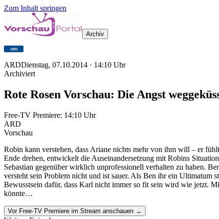
Zum Inhalt springen
Archiv
ARD
Dienstag, 07.10.2014
·
14:10
Uhr
Archiviert
Rote Rosen Vorschau: Die Angst weggeküs
Free-TV Premiere:
14:10
Uhr
ARD
Vorschau
Robin kann verstehen, dass Ariane nichts mehr von ihm will – er fühlt
Ende drehen, entwickelt die Auseinandersetzung mit Robins Situation e
Sebastian gegenüber wirklich unprofessionell verhalten zu haben. Ben 
versteht sein Problem nicht und ist sauer. Als Ben ihr ein Ultimatum st
Bewusstsein dafür, dass Karl nicht immer so fit sein wird wie jetzt
könnte…
Vor Free-TV Premiere im Stream anschauen →