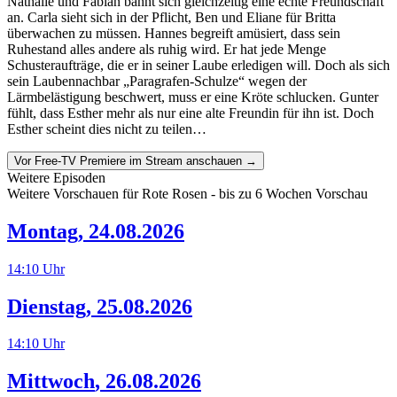
Nathalie und Fabian bahnt sich gleichzeitig eine echte Freundschaft
an. Carla sieht sich in der Pflicht, Ben und Eliane für Britta
überwachen zu müssen. Hannes begreift amüsiert, dass sein
Ruhestand alles andere als ruhig wird. Er hat jede Menge
Schusteraufträge, die er in seiner Laube erledigen will. Doch als sich
sein Laubennachbar „Paragrafen-Schulze“ wegen der
Lärmbelästigung beschwert, muss er eine Kröte schlucken. Gunter
fühlt, dass Esther mehr als nur eine alte Freundin für ihn ist. Doch
Esther scheint dies nicht zu teilen…
Vor Free-TV Premiere im Stream anschauen →
Weitere Episoden
Weitere Vorschauen für
Rote Rosen
- bis zu 6 Wochen Vorschau
Montag
,
24.08.2026
14:10
Uhr
Dienstag
,
25.08.2026
14:10
Uhr
Mittwoch
,
26.08.2026