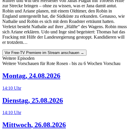
Rührer und will den Hersteller von Janas Plagiat mit Torbens Hilfe
zur Strecke bringen – ohne zu wissen, was er Jana damit antut.
Robin und Ariane planen, mit einem Oldtimer, den Robin in
England untergestellt hat, die Südküste zu erkunden. Genauso, wie
Nathalie und Robin es sich mit dem Roadster erträumt hatten.
Verletzt besteht Nathalie auf ihrer „Hälfte“ des Wagens. Robin muss
sich Ariane erklären. Udo und Inge sind begeistert: Thomas hat das
Fracking mit Hilfe der Landesregierung gestoppt. Kandidieren will
er trotzdem…
Vor Free-TV Premiere im Stream anschauen →
Weitere Episoden
Weitere Vorschauen für
Rote Rosen
- bis zu 6 Wochen Vorschau
Montag
,
24.08.2026
14:10
Uhr
Dienstag
,
25.08.2026
14:10
Uhr
Mittwoch
,
26.08.2026