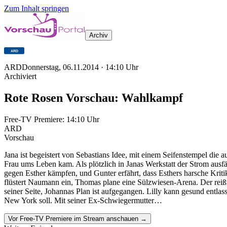
Zum Inhalt springen
Archiv
ARD
Donnerstag, 06.11.2014
·
14:10
Uhr
Archiviert
Rote Rosen Vorschau: Wahlkampf
Free-TV Premiere:
14:10
Uhr
ARD
Vorschau
Jana ist begeistert von Sebastians Idee, mit einem Seifenstempel die
Frau ums Leben kam. Als plötzlich in Janas Werkstatt der Strom ausfä
gegen Esther kämpfen, und Gunter erfährt, dass Esthers harsche Kriti
flüstert Naumann ein, Thomas plane eine Sülzwiesen-Arena. Der reißt
seiner Seite, Johannas Plan ist aufgegangen. Lilly kann gesund entla
New York soll. Mit seiner Ex-Schwiegermutter…
Vor Free-TV Premiere im Stream anschauen →