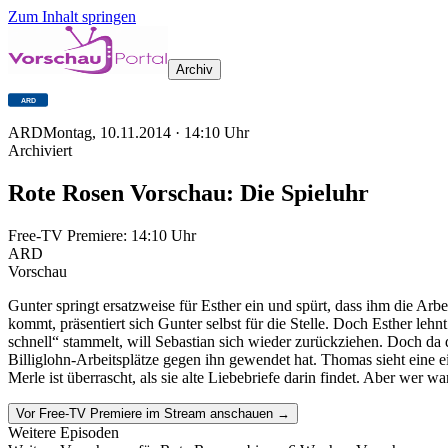
Zum Inhalt springen
Archiv
ARD
Montag, 10.11.2014
·
14:10
Uhr
Archiviert
Rote Rosen Vorschau: Die Spieluhr
Free-TV Premiere:
14:10
Uhr
ARD
Vorschau
Gunter springt ersatzweise für Esther ein und spürt, dass ihm die Arb
kommt, präsentiert sich Gunter selbst für die Stelle. Doch Esther lehn
schnell“ stammelt, will Sebastian sich wieder zurückziehen. Doch d
Billiglohn-Arbeitsplätze gegen ihn gewendet hat. Thomas sieht eine
Merle ist überrascht, als sie alte Liebebriefe darin findet. Aber wer wa
Vor Free-TV Premiere im Stream anschauen →
Weitere Episoden