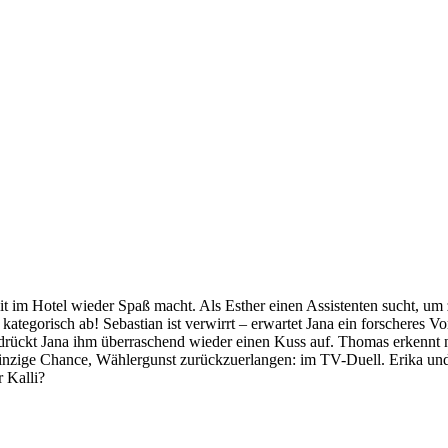
eit im Hotel wieder Spaß macht. Als Esther einen Assistenten sucht, um
t kategorisch ab! Sebastian ist verwirrt – erwartet Jana ein forscheres 
a drückt Jana ihm überraschend wieder einen Kuss auf. Thomas erkenn
 einzige Chance, Wählergunst zurückzuerlangen: im TV-Duell. Erika und
r Kalli?