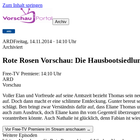
Zum Inhalt springen
Archiv
ARD
Freitag, 14.11.2014
·
14:10
Uhr
Archiviert
Rote Rosen Vorschau: Die Hausbootsiedlu
Free-TV Premiere:
14:10
Uhr
ARD
Vorschau
Voller Elan und Vorfreude auf seine Amtszeit bezieht Thomas sein neu
auf. Doch dann macht er eine schlimme Entdeckung. Gunter bereut se
schlägt. Ben bringt zwar Verständnis dafür auf, dass Eliane Thomas 
auch zum Ausdruck, doch Eliane kann ihn vom Gegenteil überzeugen. 
vorantreiben könnte. Auch Nathalie ist glücklich, denn Fabian ist wi
Vor Free-TV Premiere im Stream anschauen →
Weitere Episoden