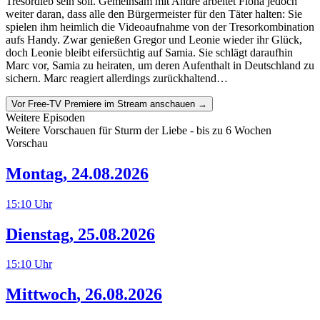
Tresordieb sein soll. Gemeinsam mit André arbeitet Fiona jedoch
weiter daran, dass alle den Bürgermeister für den Täter halten: Sie
spielen ihm heimlich die Videoaufnahme von der Tresorkombination
aufs Handy. Zwar genießen Gregor und Leonie wieder ihr Glück,
doch Leonie bleibt eifersüchtig auf Samia. Sie schlägt daraufhin
Marc vor, Samia zu heiraten, um deren Aufenthalt in Deutschland zu
sichern. Marc reagiert allerdings zurückhaltend…
Vor Free-TV Premiere im Stream anschauen →
Weitere Episoden
Weitere Vorschauen für
Sturm der Liebe
- bis zu 6 Wochen
Vorschau
Montag
,
24.08.2026
15:10
Uhr
Dienstag
,
25.08.2026
15:10
Uhr
Mittwoch
,
26.08.2026