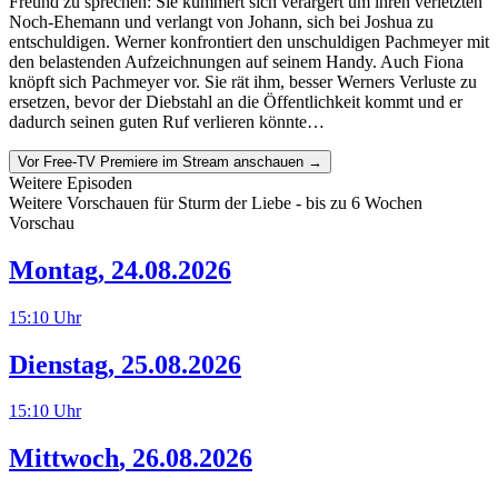
Freund zu sprechen: Sie kümmert sich verärgert um ihren verletzten
Noch-Ehemann und verlangt von Johann, sich bei Joshua zu
entschuldigen. Werner konfrontiert den unschuldigen Pachmeyer mit
den belastenden Aufzeichnungen auf seinem Handy. Auch Fiona
knöpft sich Pachmeyer vor. Sie rät ihm, besser Werners Verluste zu
ersetzen, bevor der Diebstahl an die Öffentlichkeit kommt und er
dadurch seinen guten Ruf verlieren könnte…
Vor Free-TV Premiere im Stream anschauen →
Weitere Episoden
Weitere Vorschauen für
Sturm der Liebe
- bis zu 6 Wochen
Vorschau
Montag
,
24.08.2026
15:10
Uhr
Dienstag
,
25.08.2026
15:10
Uhr
Mittwoch
,
26.08.2026