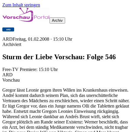
Zum Inhalt springen
Archiv
ARD
Freitag, 01.02.2008
·
15:10
Uhr
Archiviert
Sturm der Liebe Vorschau: Folge 546
Free-TV Premiere:
15:10
Uhr
ARD
Vorschau
Gregor lässt Leonie gegen ihren Willen ins Krankenhaus einweisen.
André kommt dadurch seinem Plan, sich das unerschütterliche
Vertrauen des Mädchens zu erschleichen, wieder einen Schritt näher.
Er lügt Gregor vor, dass ein Junge namens Olli die Tabletten geklaut
habe. Entsetzt macht Gregors Leonies Einweisung rückgängig.
Während sich Leonie dankbar an Andrés Brust wirft, sieht sich
Gregor plötzlich am Rande seiner Existenz: Werner beschließt, dass
ein Arzt, bei dem ständig Medikamente verschwinden, nicht tragbar