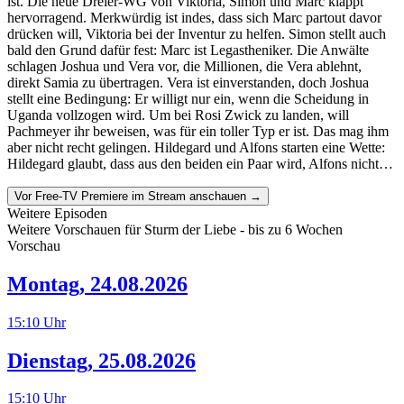
ist. Die neue Dreier-WG von Viktoria, Simon und Marc klappt
hervorragend. Merkwürdig ist indes, dass sich Marc partout davor
drücken will, Viktoria bei der Inventur zu helfen. Simon stellt auch
bald den Grund dafür fest: Marc ist Legastheniker. Die Anwälte
schlagen Joshua und Vera vor, die Millionen, die Vera ablehnt,
direkt Samia zu übertragen. Vera ist einverstanden, doch Joshua
stellt eine Bedingung: Er willigt nur ein, wenn die Scheidung in
Uganda vollzogen wird. Um bei Rosi Zwick zu landen, will
Pachmeyer ihr beweisen, was für ein toller Typ er ist. Das mag ihm
aber nicht recht gelingen. Hildegard und Alfons starten eine Wette:
Hildegard glaubt, dass aus den beiden ein Paar wird, Alfons nicht…
Vor Free-TV Premiere im Stream anschauen →
Weitere Episoden
Weitere Vorschauen für
Sturm der Liebe
- bis zu 6 Wochen
Vorschau
Montag
,
24.08.2026
15:10
Uhr
Dienstag
,
25.08.2026
15:10
Uhr