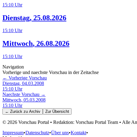
15:10
Uhr
Dienstag
,
25.08.2026
15:10
Uhr
Mittwoch
,
26.08.2026
15:10
Uhr
Navigation
Vorherige und naechste Vorschau in der Zeitachse
← Vorherige Vorschau
Dienstag, 04.03.2008
15:10
Uhr
Naechste Vorschau →
Mittwoch, 05.03.2008
15:10
Uhr
← Zurück zu
Archiv
Zur Übersicht
©
2026
Vorschau Portal • Redaktion: Vorschau Portal Team • Alle 
Impressum
•
Datenschutz
•
Über uns
•
Kontakt
•