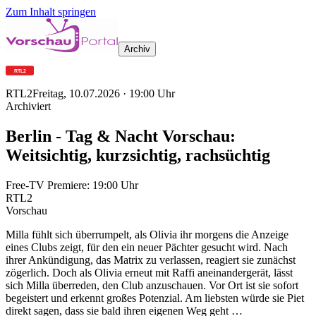
Zum Inhalt springen
Archiv
RTL2
Freitag, 10.07.2026
·
19:00
Uhr
Archiviert
Berlin - Tag & Nacht Vorschau:
Weitsichtig, kurzsichtig, rachsüchtig
Free-TV Premiere:
19:00
Uhr
RTL2
Vorschau
Milla fühlt sich überrumpelt, als Olivia ihr morgens die Anzeige
eines Clubs zeigt, für den ein neuer Pächter gesucht wird. Nach
ihrer Ankündigung, das Matrix zu verlassen, reagiert sie zunächst
zögerlich. Doch als Olivia erneut mit Raffi aneinandergerät, lässt
sich Milla überreden, den Club anzuschauen. Vor Ort ist sie sofort
begeistert und erkennt großes Potenzial. Am liebsten würde sie Piet
direkt sagen, dass sie bald ihren eigenen Weg geht …