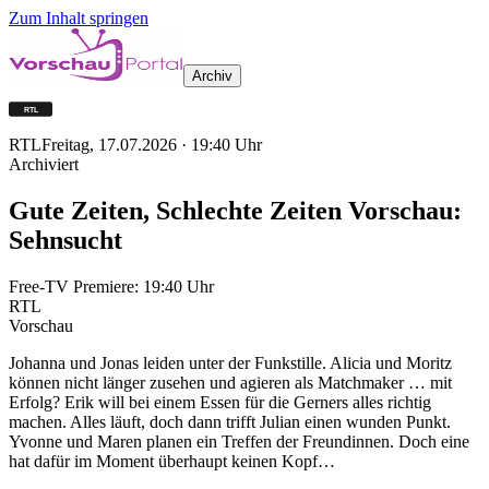
Zum Inhalt springen
Archiv
RTL
Freitag, 17.07.2026
·
19:40
Uhr
Archiviert
Gute Zeiten, Schlechte Zeiten Vorschau:
Sehnsucht
Free-TV Premiere:
19:40
Uhr
RTL
Vorschau
Johanna und Jonas leiden unter der Funkstille. Alicia und Moritz
können nicht länger zusehen und agieren als Matchmaker … mit
Erfolg? Erik will bei einem Essen für die Gerners alles richtig
machen. Alles läuft, doch dann trifft Julian einen wunden Punkt.
Yvonne und Maren planen ein Treffen der Freundinnen. Doch eine
hat dafür im Moment überhaupt keinen Kopf…