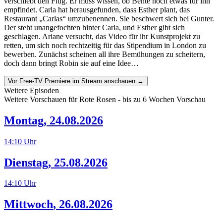
verschiebt den Flug. Er muss wissen, ob Bente noch etwas für ihn
empfindet. Carla hat herausgefunden, dass Esther plant, das
Restaurant „Carlas“ umzubenennen. Sie beschwert sich bei Gunter.
Der steht unangefochten hinter Carla, und Esther gibt sich
geschlagen. Ariane versucht, das Video für ihr Kunstprojekt zu
retten, um sich noch rechtzeitig für das Stipendium in London zu
bewerben. Zunächst scheinen all ihre Bemühungen zu scheitern,
doch dann bringt Robin sie auf eine Idee…
Vor Free-TV Premiere im Stream anschauen →
Weitere Episoden
Weitere Vorschauen für
Rote Rosen
- bis zu 6 Wochen Vorschau
Montag
,
24.08.2026
14:10
Uhr
Dienstag
,
25.08.2026
14:10
Uhr
Mittwoch
,
26.08.2026