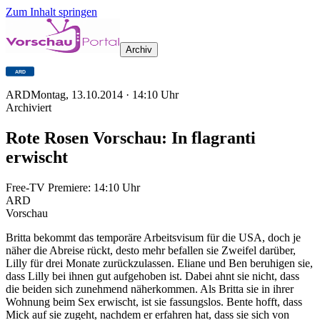
Zum Inhalt springen
Archiv
ARD
Montag, 13.10.2014
·
14:10
Uhr
Archiviert
Rote Rosen Vorschau: In flagranti
erwischt
Free-TV Premiere:
14:10
Uhr
ARD
Vorschau
Britta bekommt das temporäre Arbeitsvisum für die USA, doch je
näher die Abreise rückt, desto mehr befallen sie Zweifel darüber,
Lilly für drei Monate zurückzulassen. Eliane und Ben beruhigen sie,
dass Lilly bei ihnen gut aufgehoben ist. Dabei ahnt sie nicht, dass
die beiden sich zunehmend näherkommen. Als Britta sie in ihrer
Wohnung beim Sex erwischt, ist sie fassungslos. Bente hofft, dass
Mick auf sie zugeht, nachdem er erfahren hat, dass sie sich von