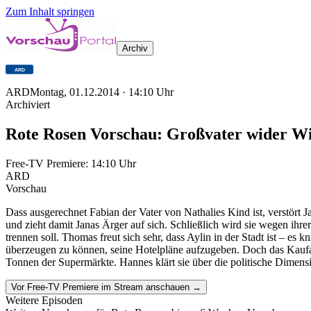
Zum Inhalt springen
Archiv
ARD
Montag, 01.12.2014
·
14:10
Uhr
Archiviert
Rote Rosen Vorschau: Großvater wider Wi
Free-TV Premiere:
14:10
Uhr
ARD
Vorschau
Dass ausgerechnet Fabian der Vater von Nathalies Kind ist, verstört 
und zieht damit Janas Ärger auf sich. Schließlich wird sie wegen ih
trennen soll. Thomas freut sich sehr, dass Aylin in der Stadt ist – es 
überzeugen zu können, seine Hotelpläne aufzugeben. Doch das Kaufang
Tonnen der Supermärkte. Hannes klärt sie über die politische Dimensi
Vor Free-TV Premiere im Stream anschauen →
Weitere Episoden