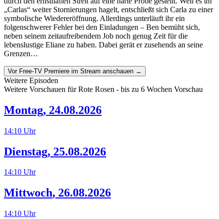
durch den ernsthaften Streit auf eine harte Probe gestellt. Weil es im
„Carlas“ weiter Stornierungen hagelt, entschließt sich Carla zu einer
symbolische Wiedereröffnung. Allerdings unterläuft ihr ein
folgenschwerer Fehler bei den Einladungen – Ben bemüht sich,
neben seinem zeitaufreibendem Job noch genug Zeit für die
lebenslustige Eliane zu haben. Dabei gerät er zusehends an seine
Grenzen…
Vor Free-TV Premiere im Stream anschauen →
Weitere Episoden
Weitere Vorschauen für
Rote Rosen
- bis zu 6 Wochen Vorschau
Montag
,
24.08.2026
14:10
Uhr
Dienstag
,
25.08.2026
14:10
Uhr
Mittwoch
,
26.08.2026
14:10
Uhr