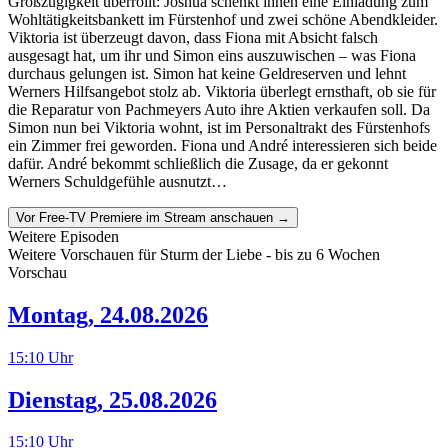
Großzügigkeit überrollt: Joshua schenkt ihnen eine Einladung zum
Wohltätigkeitsbankett im Fürstenhof und zwei schöne Abendkleider.
Viktoria ist überzeugt davon, dass Fiona mit Absicht falsch
ausgesagt hat, um ihr und Simon eins auszuwischen – was Fiona
durchaus gelungen ist. Simon hat keine Geldreserven und lehnt
Werners Hilfsangebot stolz ab. Viktoria überlegt ernsthaft, ob sie für
die Reparatur von Pachmeyers Auto ihre Aktien verkaufen soll. Da
Simon nun bei Viktoria wohnt, ist im Personaltrakt des Fürstenhofs
ein Zimmer frei geworden. Fiona und André interessieren sich beide
dafür. André bekommt schließlich die Zusage, da er gekonnt
Werners Schuldgefühle ausnutzt…
Vor Free-TV Premiere im Stream anschauen →
Weitere Episoden
Weitere Vorschauen für
Sturm der Liebe
- bis zu 6 Wochen
Vorschau
Montag
,
24.08.2026
15:10
Uhr
Dienstag
,
25.08.2026
15:10
Uhr