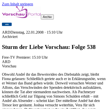
Zum Inhalt springen
Archiv
ARD
Dienstag, 22.01.2008
·
15:10
Uhr
Archiviert
Sturm der Liebe Vorschau: Folge 538
Free-TV Premiere:
15:10
Uhr
ARD
Vorschau
Obwohl André ihr das Beweisvideo des Diebstahls zeigt, bleibt
Fiona gelassen: Schließlich geriete auch er in Erklärungsnöte, wenn
er Werner das Band geben würde. Derweil versuchen Werner und
Alfons, das Verschwinden der Spenden detektivisch aufzuklären,
können die Tat aber niemandem nachweisen. Als Pachmeyer
schließlich Geld zur Tilgung von Simons Schulden erhält – mit
André als Absender – scheint klar: Der mittellose André hat den
Tresor leer geräumt. Joshua versucht weiterhin, Vera für sich