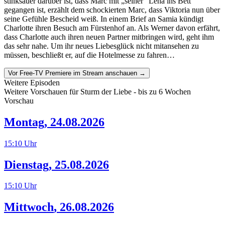
stinksauer darüber ist, dass Marc mit „seiner“ Lena ins Bett
gegangen ist, erzählt dem schockierten Marc, dass Viktoria nun über
seine Gefühle Bescheid weiß. In einem Brief an Samia kündigt
Charlotte ihren Besuch am Fürstenhof an. Als Werner davon erfährt,
dass Charlotte auch ihren neuen Partner mitbringen wird, geht ihm
das sehr nahe. Um ihr neues Liebesglück nicht mitansehen zu
müssen, beschließt er, auf die Hotelmesse zu fahren…
Vor Free-TV Premiere im Stream anschauen →
Weitere Episoden
Weitere Vorschauen für
Sturm der Liebe
- bis zu 6 Wochen
Vorschau
Montag
,
24.08.2026
15:10
Uhr
Dienstag
,
25.08.2026
15:10
Uhr
Mittwoch
,
26.08.2026