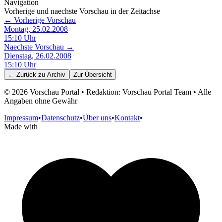
Navigation
Vorherige und naechste Vorschau in der Zeitachse
← Vorherige Vorschau
Montag, 25.02.2008
15:10
Uhr
Naechste Vorschau →
Dienstag, 26.02.2008
15:10
Uhr
← Zurück zu
Archiv
Zur Übersicht
©
2026
Vorschau Portal • Redaktion: Vorschau Portal Team • Alle
Angaben ohne Gewähr
Impressum
•
Datenschutz
•
Über uns
•
Kontakt
•
Made with