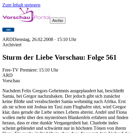
Zum Inhalt springen
Archiv
ARD
Dienstag, 26.02.2008
·
15:10
Uhr
Archiviert
Sturm der Liebe Vorschau: Folge 561
Free-TV Premiere:
15:10
Uhr
ARD
Vorschau
Nachdem Felix Gregors Geheimnis ausgeplaudert hat, beschließt
Samia, bei Gregor nachzuhaken. Der jedoch gibt sich zunächst
keine Blöße und verabschiedet Samia wehmütig nach Afrika. Erst
als sie schon mit Joshua im Taxi zum Flughafen sitzt, wird Gregor
klar, dass gerade die Liebe seines Lebens abreist. André und Fiona
wollen mehr über den mysteriösen Blankenfels erfahren und finden
heraus, dass er eine dunkle Vergangenheit hat. Charlotte indes
scheint geblendet und schwärmt nur in höchsten Tönen von ihrem