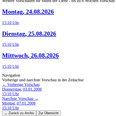
Weitere Vorschauen für
Sturm der Liebe
- bis zu 6 Wochen Vorschau
Montag
,
24.08.2026
15:10
Uhr
Dienstag
,
25.08.2026
15:10
Uhr
Mittwoch
,
26.08.2026
15:10
Uhr
Navigation
Vorherige und naechste Vorschau in der Zeitachse
← Vorherige Vorschau
Donnerstag, 03.01.2008
15:10
Uhr
Naechste Vorschau →
Montag, 07.01.2008
15:10
Uhr
← Zurück zu
Archiv
Zur Übersicht