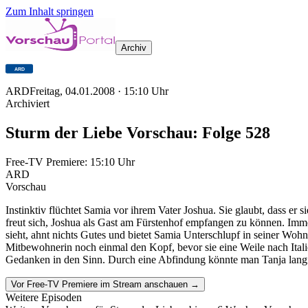
Zum Inhalt springen
Archiv
ARD
Freitag, 04.01.2008
·
15:10
Uhr
Archiviert
Sturm der Liebe Vorschau: Folge 528
Free-TV Premiere:
15:10
Uhr
ARD
Vorschau
Instinktiv flüchtet Samia vor ihrem Vater Joshua. Sie glaubt, dass er
freut sich, Joshua als Gast am Fürstenhof empfangen zu können. Imme
sieht, ahnt nichts Gutes und bietet Samia Unterschlupf in seiner Wohn
Mitbewohnerin noch einmal den Kopf, bevor sie eine Weile nach Itali
Gedanken in den Sinn. Durch eine Abfindung könnte man Tanja langfri
Vor Free-TV Premiere im Stream anschauen →
Weitere Episoden