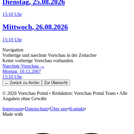
Dienstag
,
25.08.2026
15:10
Uhr
Mittwoch
,
26.08.2026
15:10
Uhr
Navigation
Vorherige und naechste Vorschau in der Zeitachse
Keine vorherige Vorschau vorhanden.
Naechste Vorschau →
Montag, 10.12.2007
15:10
Uhr
← Zurück zu
Archiv
Zur Übersicht
©
2026
Vorschau Portal • Redaktion: Vorschau Portal Team • Alle
Angaben ohne Gewähr
Impressum
•
Datenschutz
•
Über uns
•
Kontakt
•
Made with