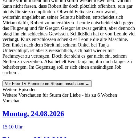
André vor ihm steht und will ihn sofort wieder loswerden. Miriam
kann nicht fassen, dass Robert ihr doch plötzlich offenbart, rein gar
nichts für sie zu empfinden. Obwohl Felix sie davor warnt,
weiterhin ungeliebt an seiner Seite zu bleiben, entscheidet sich
Miriam dafür, Robert zu unterstützen. Leonie entscheidet sich gegen
das Flugzeug und für Gregor. Gregor ist zwar gerührt, aber dennoch
plagt ihn ein schlechtes Gewissen. Schließlich hat er von Leonie viel
verlangt. Kurz entschlossen schenkt er Leonie die alte Maschine.
Ben findet nach dem Streit mit seinem Onkel bei Tanja
Unterschlupf, ist aber zuversichtlich, sich bald wieder mit
Pachmeyer zu vertragen. Doch der sieht es gar nicht ein, seinem
Neffen zu verzeihen. Also bettelt Ben Tanja an, ihn noch länger zu
beherbergen. Im Gegenzug soll er sich einen anständigen Job
suchen…
Vor Free-TV Premiere im Stream anschauen →
Weitere Episoden
Weitere Vorschauen für
Sturm der Liebe
- bis zu 6 Wochen
Vorschau
Montag
,
24.08.2026
15:10
Uhr