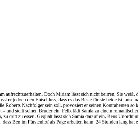
iam aufrechtzuerhalten. Doch Miriam lässt sich nicht beirren. Sie weiß, 
st er jedoch den Entschluss, dass es das Beste für sie beide ist, ausei
le Roberts Nachfolger sein soll, provoziert er seinen Kontrahenten so l
 – und stellt seinen Bruder ein. Felix lädt Samia zu einem romantischen
or, zu dritt zu essen. Gequält lässt sich Samia darauf ein. Bens Unordn
 ein, dass Ben im Fürstenhof als Page arbeiten kann. 24 Stunden lang hat