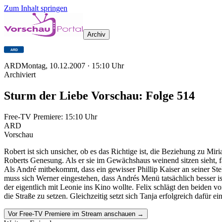
Zum Inhalt springen
Archiv
ARD
Montag, 10.12.2007
·
15:10
Uhr
Archiviert
Sturm der Liebe Vorschau: Folge 514
Free-TV Premiere:
15:10
Uhr
ARD
Vorschau
Robert ist sich unsicher, ob es das Richtige ist, die Beziehung zu Mir
Roberts Genesung. Als er sie im Gewächshaus weinend sitzen sieht, fas
Als André mitbekommt, dass ein gewisser Phillip Kaiser an seiner Stel
muss sich Werner eingestehen, dass Andrés Menü tatsächlich besser ist
der eigentlich mit Leonie ins Kino wollte. Felix schlägt den beiden v
die Straße zu setzen. Gleichzeitig setzt sich Tanja erfolgreich dafür
Vor Free-TV Premiere im Stream anschauen →