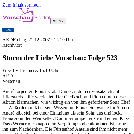
Zum Inhalt springen
Archiv
ARD
Freitag, 21.12.2007
·
15:10
Uhr
Archiviert
Sturm der Liebe Vorschau: Folge 523
Free-TV Premiere:
15:10
Uhr
ARD
Vorschau
André torpediert Fionas Gala-Dinner, indem er vorsätzlich auf
Hildegards Hilfe verzichtet. Der Chefkoch will Fiona durch diese
Aktion klarmachen, wie wichtig ein von ihm geforderter Sous-Chef
ist. Außerdem nutzt er sein Wissen um Fionas Schwäche für Simon:
André gibt sich bei einer Einladung als sein Sohn aus und lockt
Fiona so in den Weinkeller. Dort überrumpelt er sie mit einem Kuss.
Dass Werner nur knapp dem Vergiftungstod entkommen ist, bringt
ihn zum Nachdenken. Die Fürstenhof-Anteile sind ihm nicht mehr