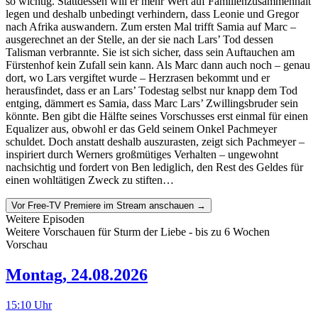
so wichtig. Stattdessen will er mehr Wert auf Familienzusammenhalt
legen und deshalb unbedingt verhindern, dass Leonie und Gregor
nach Afrika auswandern. Zum ersten Mal trifft Samia auf Marc –
ausgerechnet an der Stelle, an der sie nach Lars’ Tod dessen
Talisman verbrannte. Sie ist sich sicher, dass sein Auftauchen am
Fürstenhof kein Zufall sein kann. Als Marc dann auch noch – genau
dort, wo Lars vergiftet wurde – Herzrasen bekommt und er
herausfindet, dass er an Lars’ Todestag selbst nur knapp dem Tod
entging, dämmert es Samia, dass Marc Lars’ Zwillingsbruder sein
könnte. Ben gibt die Hälfte seines Vorschusses erst einmal für einen
Equalizer aus, obwohl er das Geld seinem Onkel Pachmeyer
schuldet. Doch anstatt deshalb auszurasten, zeigt sich Pachmeyer –
inspiriert durch Werners großmütiges Verhalten – ungewohnt
nachsichtig und fordert von Ben lediglich, den Rest des Geldes für
einen wohltätigen Zweck zu stiften…
Vor Free-TV Premiere im Stream anschauen →
Weitere Episoden
Weitere Vorschauen für
Sturm der Liebe
- bis zu 6 Wochen
Vorschau
Montag
,
24.08.2026
15:10
Uhr