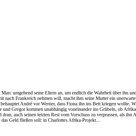
t Marc umgehend seine Eltern an, um endlich die Wahrheit über ihn u
it nach Frankreich nehmen will, macht ihm seine Mutter ein unerwarte
 behauptet André vor Werner, dass Fiona ihn ins Bett kriegen wollte. W
e und Gregor kommen unabhängig voneinander ins Grübeln, ob Afrika tats
nd dran, auch seinen letzten Rest vom Vorschuss zu verprassen, als ihn
 das Geld fließen soll: in Charlottes Afrika-Projekt…