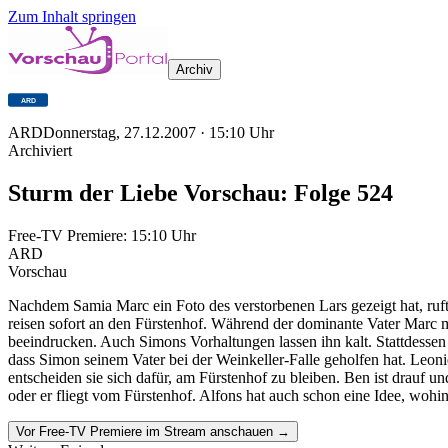
Zum Inhalt springen
Archiv
ARD
Donnerstag, 27.12.2007
·
15:10
Uhr
Archiviert
Sturm der Liebe Vorschau: Folge 524
Free-TV Premiere:
15:10
Uhr
ARD
Vorschau
Nachdem Samia Marc ein Foto des verstorbenen Lars gezeigt hat, ruf
reisen sofort an den Fürstenhof. Während der dominante Vater Marc m
beeindrucken. Auch Simons Vorhaltungen lassen ihn kalt. Stattdessen
dass Simon seinem Vater bei der Weinkeller-Falle geholfen hat. Leoni
entscheiden sie sich dafür, am Fürstenhof zu bleiben. Ben ist drauf u
oder er fliegt vom Fürstenhof. Alfons hat auch schon eine Idee, wohin
Vor Free-TV Premiere im Stream anschauen →